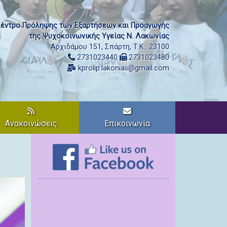
έντρο Πρόληψης των Εξαρτήσεων και Προαγωγής
της Ψυχοκοινωνικής Υγείας Ν. Λακωνίας
Αρχιδάμου 151, Σπάρτη, Τ.Κ.: 23100
2731023440
2731023480
kprolip.lakonias@gmail.com
Ανακοινώσεις
Επικοινωνία