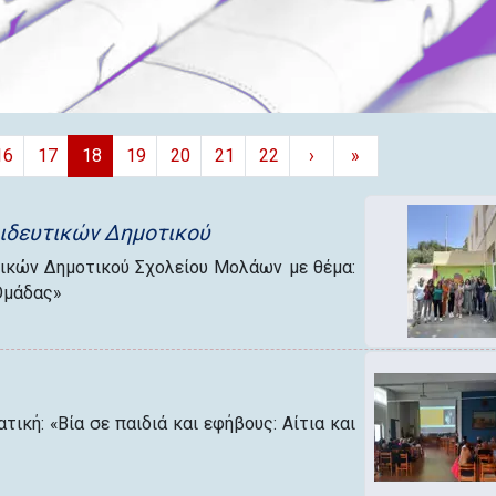
16
17
18
19
20
21
22
›
»
αιδευτικών Δημοτικού
τικών Δημοτικού Σχολείου Μολάων με θέμα:
Ομάδας»
ική: «Βία σε παιδιά και εφήβους: Αίτια και