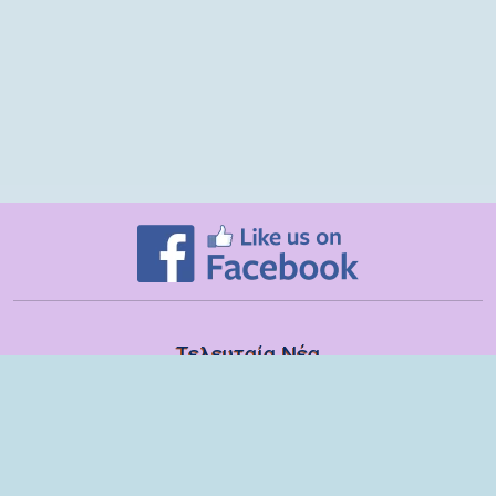
Τελευταία Νέα
Δευτέρα, 13 Ιουλίου
Εποπτικές συναντήσεις με τα στελέχη των ΣΔΕΥ Λακωνίας για το
σχολικό έτος 2025-2026
Τετάρτη, 08 Ιουλίου
Βιωματικό εργαστήριο με παιδιά και γονείς του 6ου Νηπιαγωγείου