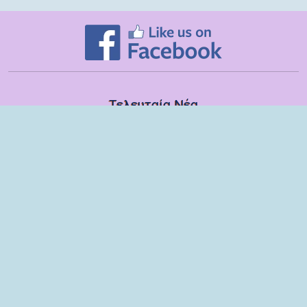
Τελευταία Νέα
Δευτέρα, 13 Ιουλίου
Εποπτικές συναντήσεις με τα στελέχη των ΣΔΕΥ Λακωνίας για το
σχολικό έτος 2025-2026
Τετάρτη, 08 Ιουλίου
Βιωματικό εργαστήριο με παιδιά και γονείς του 6ου Νηπιαγωγείου
Σπάρτης
Τρίτη, 09 Ιουνίου
Ομιλία στους γονείς των μαθητών της ΣΤ τάξης του Δημοτικού
Σχολείου Μονεμβασίας
Παρασκευή, 29 Μαΐου
Παρέμβαση στη ΣΤ΄ τάξη του Δημοτικού Σχολείου Μονεμβασίας
Πέμπτη, 28 Μαΐου