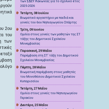
των ΣΔΕΥ Λακωνίας για το σχολικό έτος
ργούν
2025-2026
νητικά
Τετάρτη, 08 Ιουλίου
Βιωματικό εργαστήριο με παιδιά και
γονείς του 6ου Νηπιαγωγείου Σπάρτης
ου 2ου
Τρίτη, 09 Ιουνίου
τα του
Ομιλία στους γονείς των μαθητών της ΣΤ
τάξης του Δημοτικού Σχολείου
η των
Μονεμβασίας
στικές
Παρασκευή, 29 Μαΐου
μεταξύ
Παρέμβαση στη ΣΤ΄ τάξη του Δημοτικού
έμβαση
Σχολείου Μονεμβασίας
ιολόγο
Πέμπτη, 28 Μαΐου
Βιωματική παρέμβαση στους μαθητές
του Μονοθέσιου Δημοτικού Σχολείου
Κυπαρισσίου
Τετάρτη, 27 Μαΐου
Ομιλία στους γονείς του Νηπιαγωγείου
Γερακίου
Δευτέρα, 25 Μαΐου