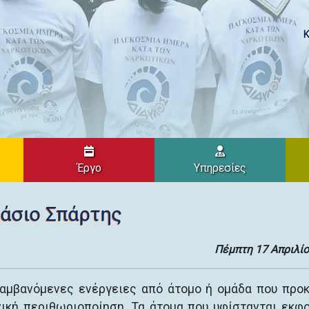
Κ
Έργο
Υπηρεσίες
νάσιο Σπάρτης
Πέμπτη 17 Απριλί
λαμβανόμενες ενέργειες από άτομο ή ομάδα που προ
νική περιθωριοποίηση. Τα άτομα που υφίστανται εκφ