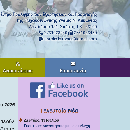
έντρο Πρόληψης των Εξαρτήσεων και Προαγωγής
της Ψυχοκοινωνικής Υγείας Ν. Λακωνίας
Αρχιδάμου 151, Σπάρτη, Τ.Κ.: 23100
2731023440
2731023480
kprolip.lakonias@gmail.com
Ανακοινώσεις
Επικοινωνία
ου 2025
Τελευταία Νέα
Δευτέρα, 13 Ιουλίου
καλούν
Εποπτικές συναντήσεις με τα στελέχη
οβισμό