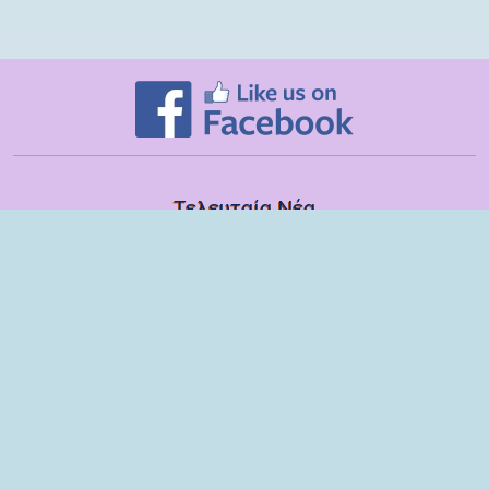
Τελευταία Νέα
Δευτέρα, 13 Ιουλίου
Εποπτικές συναντήσεις με τα στελέχη των ΣΔΕΥ Λακωνίας για το
σχολικό έτος 2025-2026
Τετάρτη, 08 Ιουλίου
Βιωματικό εργαστήριο με παιδιά και γονείς του 6ου Νηπιαγωγείου
Σπάρτης
Τρίτη, 09 Ιουνίου
Ομιλία στους γονείς των μαθητών της ΣΤ τάξης του Δημοτικού
Σχολείου Μονεμβασίας
Παρασκευή, 29 Μαΐου
Παρέμβαση στη ΣΤ΄ τάξη του Δημοτικού Σχολείου Μονεμβασίας