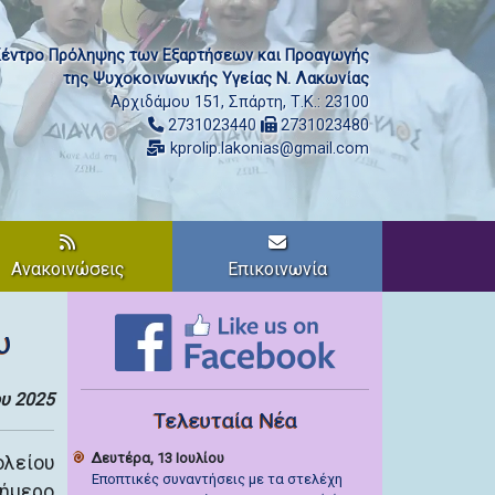
έντρο Πρόληψης των Εξαρτήσεων και Προαγωγής
της Ψυχοκοινωνικής Υγείας Ν. Λακωνίας
Αρχιδάμου 151, Σπάρτη, Τ.Κ.: 23100
2731023440
2731023480
kprolip.lakonias@gmail.com
Ανακοινώσεις
Επικοινωνία
υ
ου 2025
Τελευταία Νέα
Δευτέρα, 13 Ιουλίου
ολείου
Εποπτικές συναντήσεις με τα στελέχη
ιήμερο