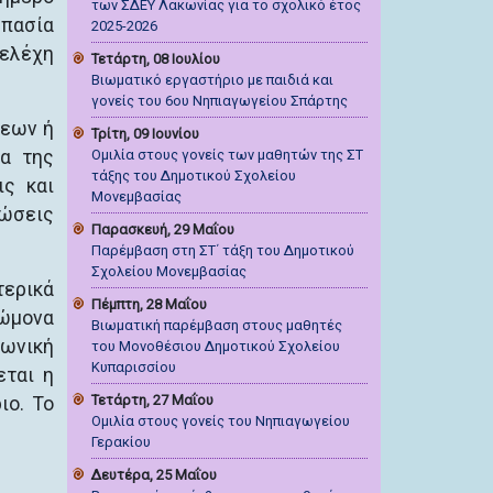
των ΣΔΕΥ Λακωνίας για το σχολικό έτος
σπασία
2025-2026
τελέχη
Τετάρτη, 08 Ιουλίου
Βιωματικό εργαστήριο με παιδιά και
γονείς του 6ου Νηπιαγωγείου Σπάρτης
ψεων ή
Τρίτη, 09 Ιουνίου
τα της
Ομιλία στους γονείς των μαθητών της ΣΤ
τάξης του Δημοτικού Σχολείου
ις και
Μονεμβασίας
τώσεις
Παρασκευή, 29 Μαΐου
Παρέμβαση στη ΣΤ΄ τάξη του Δημοτικού
Σχολείου Μονεμβασίας
τερικά
Πέμπτη, 28 Μαΐου
νώμονα
Βιωματική παρέμβαση στους μαθητές
νωνική
του Μονοθέσιου Δημοτικού Σχολείου
Κυπαρισσίου
εται η
Τετάρτη, 27 Μαΐου
ιο. Το
Ομιλία στους γονείς του Νηπιαγωγείου
Γερακίου
Δευτέρα, 25 Μαΐου